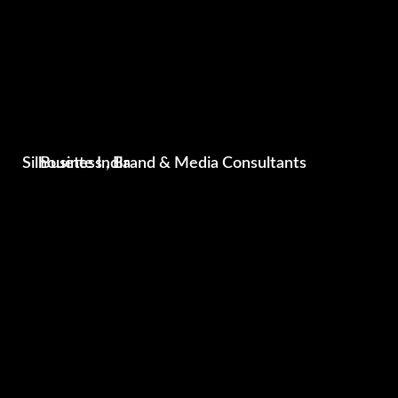
Wie man den
wahren Wert eines
Pinnacle-Angebots
Business , Brand & Media Consultants
berechnet:
Silhouette India
Photography
Checkliste und
Films
Beispielrechnung
Advertising & Marketing
Events & Activations
Bonusversprechen lesen viele falsch. Hier eine kurze
Checkliste, bevor du auf ein Angebot eingehst, gefolgt
von einer einfachen Beispielrechnung:
Transparenz der Bedingungen
(Umsatzanforderungen, maximale Auszahlung aus