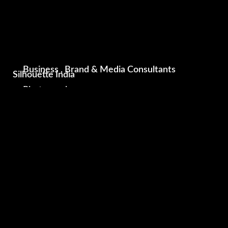
Validité
courte pour une
pour jouer
exécution propre
sans forcer
Validation tardive
Processus
ou documents
Retraits
simple, KYC
Business , Brand & Media Consultants
demandés au
anticipable
mauvais moment
Photography
Silhouette India
Les limites à
Films
intégrer avant de
Advertising & Marketing
Events & Activations
déposer
Le premier point de limite concerne la réglementation
française. Le contexte local reste restrictif pour les jeux
de type casino en ligne, ce qui oblige les joueurs à être
particulièrement vigilants sur l’origine de l’offre, les
règles applicables et la gestion du risque. Un bonus