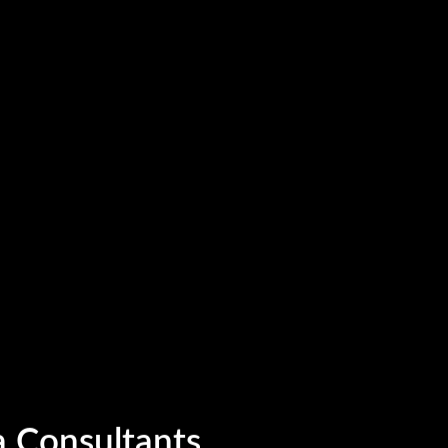
La ambigüedad casi siempre termina
costando dinero
el impacto de los pagos locales. Si
 usar, pero eso no reduce la
tivo promocional no compensa una mala
eriencia del
le, pero sí cambia la lógica de
o basta con mirar el monto. Hay que
a Consultants
neficio promocional pierde atractivo muy