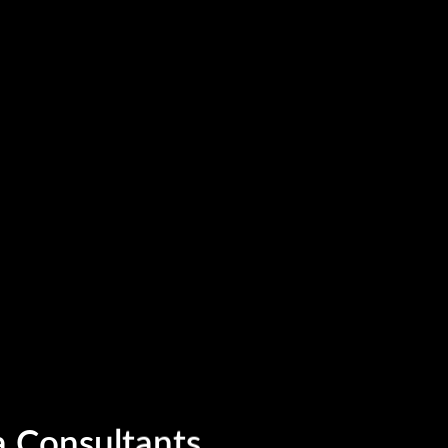
tiva oficial para descargar
 relativamente fuerte con localización
ue lo que algunos usuarios esperan
d y la fricción suelen ir juntas.
on Cuenta RUT
 retiro sin enredarme? Aquí Casino Nano
 que a su vez habilita de forma indirecta
a Consultants
arjetas de crédito locales y billeteras