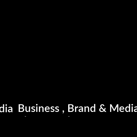
ěření a proč jsou 
 bonus
lášení potřeba počítat s tím, že proces Source of Weal
kého hráče zásadní praktická informace. Znamená to, 
ů, a to zvlášť při použití Revolutu nebo kryptopeněže
oložit, pokud si účet vyžádá kontrolu.
 i platební cesta. Karta, bankovní převod, okamžitá
Business , Brand & Medi
ffshore značek je potřeba počítat s vyšším rizikem do
hladký průběh nelze předpokládat automaticky. U zku
Photography
dia
entů je ochoten případně dodat.
Films
u atraktivitou a regulatorním kontextem. Pro český trh
Advertising & Marketing